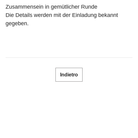
SHOP
Zusammensein in gemütlicher Runde
Die Details werden mit der Einladung bekannt
gegeben.
NEWSLETTER
RIVISTA SPECIALISTICA
CONTATTO
Indietro
LOGIN
DE
FR
IT