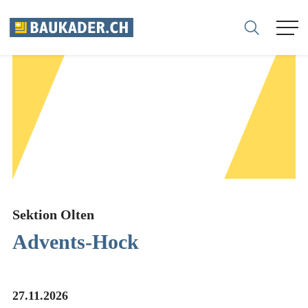
ASSOCIAZIONE
MEMBRI
AZIENDE
SEZIONI
Sektion Olten
Advents-Hock
CARRIERE
CONSULENZA
27.11.2026