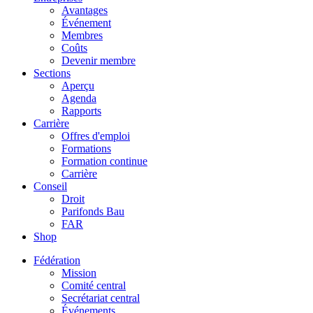
Avantages
Événement
Membres
Coûts
Devenir membre
Sections
Aperçu
Agenda
Rapports
Carrière
Offres d'emploi
Formations
Formation continue
Carrière
Conseil
Droit
Parifonds Bau
FAR
Shop
Fédération
Mission
Comité central
Secrétariat central
Événements