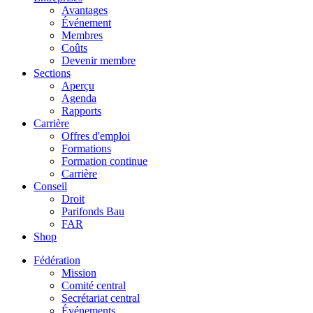
Avantages
Événement
Membres
Coûts
Devenir membre
Sections
Aperçu
Agenda
Rapports
Carrière
Offres d'emploi
Formations
Formation continue
Carrière
Conseil
Droit
Parifonds Bau
FAR
Shop
Fédération
Mission
Comité central
Secrétariat central
Événements