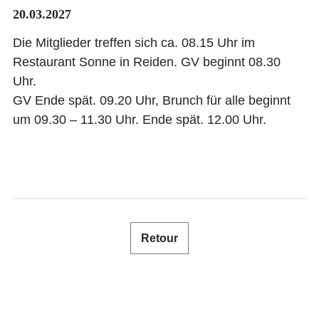
20.03.2027
SHOP
Die Mitglieder treffen sich ca. 08.15 Uhr im
Restaurant Sonne in Reiden. GV beginnt 08.30
NEWSLETTER
Uhr.
BULLETIN SPÉCIALISÉ
GV Ende spät. 09.20 Uhr, Brunch für alle beginnt
um 09.30 – 11.30 Uhr. Ende spät. 12.00 Uhr.
CONTACT
LOGIN
DE
FR
IT
Retour