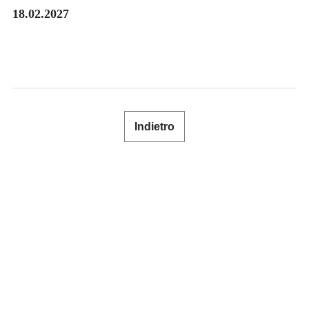
18.02.2027
SHOP
NEWSLETTER
RIVISTA SPECIALISTICA
CONTATTO
Indietro
LOGIN
DE
FR
IT