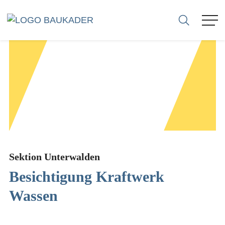
ASSOCIAZIONE
MEMBRI
AZIENDE
SEZIONI
Sektion Unterwalden
Besichtigung Kraftwerk
CARRIERE
Wassen
CONSULENZA