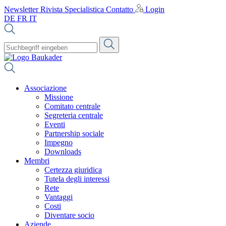
Newsletter
Rivista Specialistica
Contatto
Login
DE
FR
IT
Associazione
Missione
Comitato centrale
Segreteria centrale
Eventi
Partnership sociale
Impegno
Downloads
Membri
Certezza giuridica
Tutela degli interessi
Rete
Vantaggi
Costi
Diventare socio
Aziende