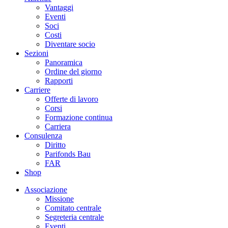
Vantaggi
Eventi
Soci
Costi
Diventare socio
Sezioni
Panoramica
Ordine del giorno
Rapporti
Carriere
Offerte di lavoro
Corsi
Formazione continua
Carriera
Consulenza
Diritto
Parifonds Bau
FAR
Shop
Associazione
Missione
Comitato centrale
Segreteria centrale
Eventi