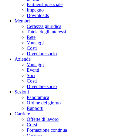
Partnership sociale
Impegno
Downloads
Membri
Certezza giuridica
Tutela degli interessi
Rete
Vantaggi
Costi
Diventare socio
Aziende
Vantaggi
Eventi
Soci
Costi
Diventare socio
Sezioni
Panoramica
Ordine del giorno
Rapporti
Carriere
Offerte di lavoro
Corsi
Formazione continua
Carriera