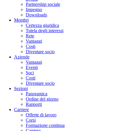
Partnership sociale
Impegno
Downloads
Membri
Certezza giuridica
Tutela degli interessi
Rete
Vantaggi
Costi
Diventare socio
Aziende
Vantaggi
Eventi
Soci
Costi
Diventare socio
Sezioni
Panoramica
Ordine del giorno
Rapporti
Carriere
Offerte di lavoro
Corsi
Formazione continua
Carriera