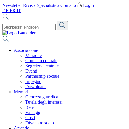
Newsletter
Rivista Specialistica
Contatto
Login
DE
FR
IT
Associazione
Missione
Comitato centrale
Segreteria centrale
Eventi
Partnership sociale
Impegno
Downloads
Membri
Certezza giuridica
Tutela degli interessi
Rete
Vantaggi
Costi
Diventare socio
Aziende