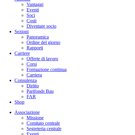
Vantaggi
Eventi
Soci
Costi
Diventare socio
Sezioni
Panoramica
Ordine del giorno
Rapporti
Carriere
Offerte di lavoro
Corsi
Formazione continua
Carriera
Consulenza
Diritto
Parifonds Bau
FAR
Shop
Associazione
Missione
Comitato centrale
Segreteria centrale
Eventi