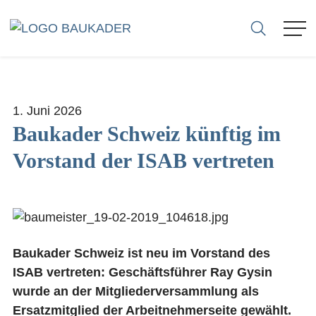
VERBAND
AUFGABE
ZENTRALVORSTAND
1. Juni 2026
GESCHÄFTSSTELLE
Baukader Schweiz künftig im
VERANSTALTUNGEN
Vorstand der ISAB vertreten
SOZIALPARTNERSCHAFT
ENGAGEMENT
DOWNLOADS
MITGLIEDER
Baukader Schweiz ist neu im Vorstand des
RECHTSSICHERHEIT
ISAB vertreten: Geschäftsführer Ray Gysin
INTERESSENVERTRETUNG
wurde an der Mitgliederversammlung als
NETZWERK
Ersatzmitglied der Arbeitnehmerseite gewählt.