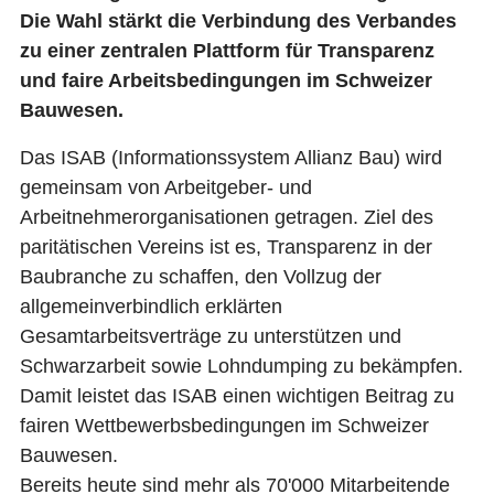
VORTEILE
Die Wahl stärkt die Verbindung des Verbandes
KOSTEN
zu einer zentralen Plattform für Transparenz
MITGLIED WERDEN
und faire Arbeitsbedingungen im Schweizer
Bauwesen.
FIRMEN
VORTEILE
Das ISAB (Informationssystem Allianz Bau) wird
EVENT
gemeinsam von Arbeitgeber- und
MITGLIEDER
Arbeitnehmerorganisationen getragen. Ziel des
KOSTEN
paritätischen Vereins ist es, Transparenz in der
Baubranche zu schaffen, den Vollzug der
MITGLIED WERDEN
allgemeinverbindlich erklärten
SEKTIONEN
Gesamtarbeitsverträge zu unterstützen und
ÜBERSICHT
Schwarzarbeit sowie Lohndumping zu bekämpfen.
AGENDA
Damit leistet das ISAB einen wichtigen Beitrag zu
BERICHTE
fairen Wettbewerbsbedingungen im Schweizer
Bauwesen.
KARRIERE
Bereits heute sind mehr als 70'000 Mitarbeitende
JOBS