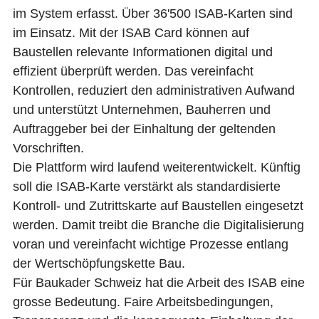
im System erfasst. Über 36'500 ISAB-Karten sind
KURSE
im Einsatz. Mit der ISAB Card können auf
WEITERBILDUNG
Baustellen relevante Informationen digital und
LAUFBAHN
effizient überprüft werden. Das vereinfacht
BERATUNG
Kontrollen, reduziert den administrativen Aufwand
RECHT
und unterstützt Unternehmen, Bauherren und
PARIFONDS BAU
Auftraggeber bei der Einhaltung der geltenden
Vorschriften.
FAR
Die Plattform wird laufend weiterentwickelt. Künftig
SHOP
soll die ISAB-Karte verstärkt als standardisierte
Kontroll- und Zutrittskarte auf Baustellen eingesetzt
NEWSLETTER
werden. Damit treibt die Branche die Digitalisierung
voran und vereinfacht wichtige Prozesse entlang
FACHMAGAZIN
der Wertschöpfungskette Bau.
KONTAKT
Für Baukader Schweiz hat die Arbeit des ISAB eine
grosse Bedeutung. Faire Arbeitsbedingungen,