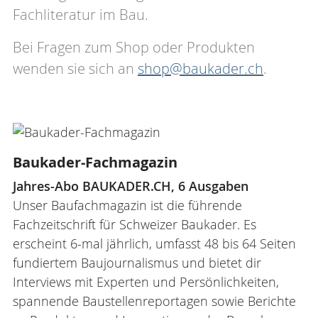
Fachliteratur im Bau.
SHOP
Bei Fragen zum Shop oder Produkten
wenden sie sich an
shop@baukader.ch
.
NEWSLETTER
FACHMAGAZIN
KONTAKT
Baukader-Fachmagazin
ANMELDEN
Jahres-Abo BAUKADER.CH, 6 Ausgaben
Unser Baufachmagazin ist die führende
Fachzeitschrift für Schweizer Baukader. Es
DE
FR
IT
erscheint 6-mal jährlich, umfasst 48 bis 64 Seiten
fundiertem Baujournalismus und bietet dir
Interviews mit Experten und Persönlichkeiten,
spannende Baustellenreportagen sowie Berichte