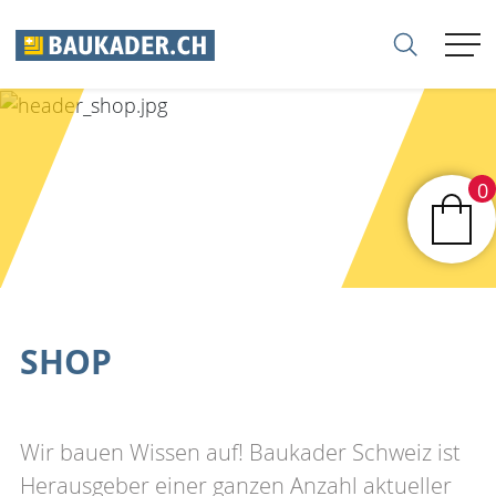
VERBAND
MITGLIEDER
0
FIRMEN
SEKTIONEN
SHOP
KARRIERE
Wir bauen Wissen auf! Baukader Schweiz ist
BERATUNG
Herausgeber einer ganzen Anzahl aktueller