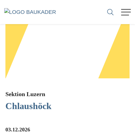
VERBAND
MITGLIEDER
FIRMEN
SEKTIONEN
Sektion Luzern
Chlaushöck
KARRIERE
BERATUNG
03.12.2026