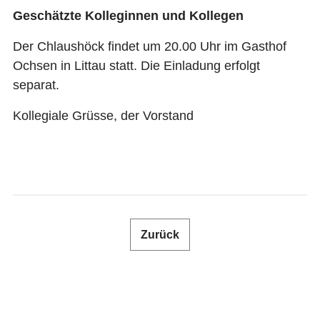
SHOP
Geschätzte Kolleginnen und Kollegen
Der Chlaushöck findet um 20.00 Uhr im Gasthof
Ochsen in Littau statt. Die Einladung erfolgt
NEWSLETTER
separat.
FACHMAGAZIN
Kollegiale Grüsse, der Vorstand
KONTAKT
ANMELDEN
DE
FR
IT
Zurück