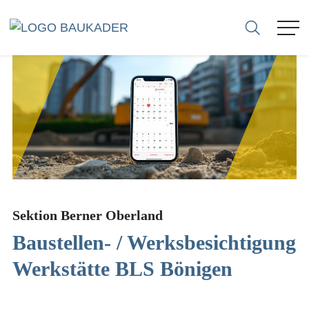
VERBAND
MITGLIEDER
FIRMEN
SEKTIONEN
Sektion Berner Oberland
Baustellen- / Werksbesichtigung
KARRIERE
Werkstätte BLS Bönigen
BERATUNG