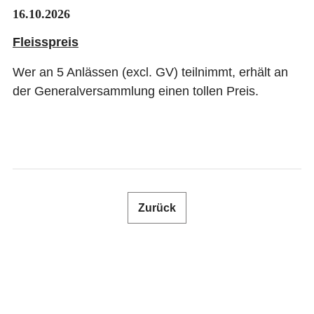
16.10.2026
SHOP
Fleisspreis
NEWSLETTER
Wer an 5 Anlässen (excl. GV) teilnimmt, erhält an
der Generalversammlung einen tollen Preis.
FACHMAGAZIN
KONTAKT
ANMELDEN
Zurück
DE
FR
IT