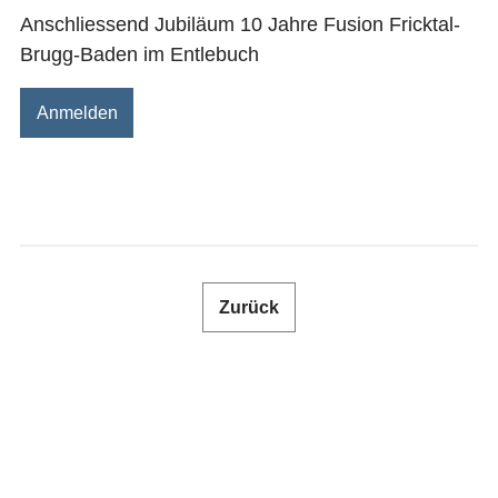
SHOP
Anschliessend Jubiläum 10 Jahre Fusion Fricktal-
Brugg-Baden im Entlebuch
NEWSLETTER
Anmelden
FACHMAGAZIN
KONTAKT
ANMELDEN
Zurück
DE
FR
IT