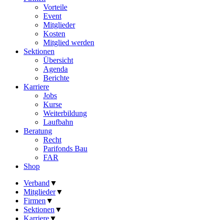
Vorteile
Event
Mitglieder
Kosten
Mitglied werden
Sektionen
Übersicht
Agenda
Berichte
Karriere
Jobs
Kurse
Weiterbildung
Laufbahn
Beratung
Recht
Parifonds Bau
FAR
Shop
Verband
▼
Mitglieder
▼
Firmen
▼
Sektionen
▼
Karriere
▼