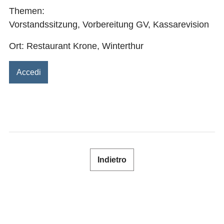
SHOP
Themen:
Vorstandssitzung, Vorbereitung GV, Kassarevision
Ort: Restaurant Krone, Winterthur
NEWSLETTER
RIVISTA SPECIALISTICA
Accedi
CONTATTO
LOGIN
Indietro
DE
FR
IT