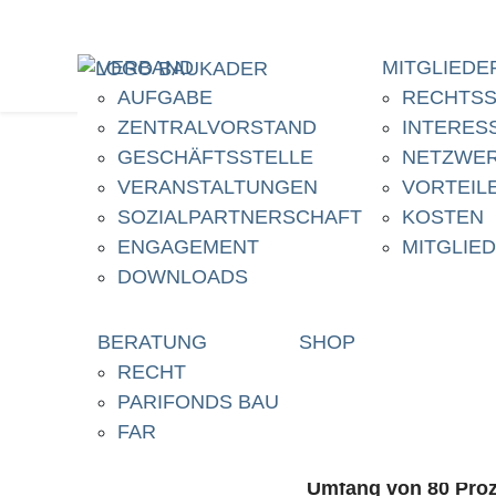
VERBAND
MITGLIEDE
AUFGABE
RECHTSS
ZENTRALVORSTAND
INTERES
GESCHÄFTSSTELLE
NETZWE
VERANSTALTUNGEN
VORTEIL
17. Dezember 2025
SOZIALPARTNERSCHAFT
KOSTEN
Vatersch
ENGAGEMENT
MITGLIE
DOWNLOADS
Umfang b
BERATUNG
SHOP
RECHT
PARIFONDS BAU
FAR
Im Allgemeinen wird
Umfang von 80 Proze