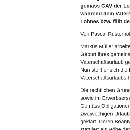
gemäss GAV der Lohn
während dem Vaters
Lohnes bzw. fällt d
Von Pascal Rusterho
Markus Müller arbeite
Geburt ihres gemein
Vaterschaftsurlaub g
Nun stellt er sich di
Vaterschaftsurlaubs ha
Die rechtlichen Grun
sowie im Erwerbsersa
Gemäss Obligationenr
zweiwöchigen Urlaub (
geklärt. Deren Beant
statuiert als Höhe de