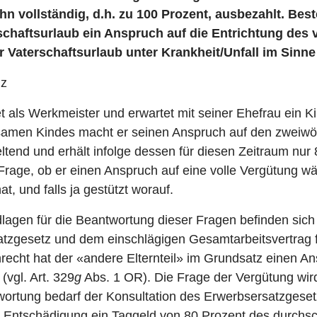
 vollständig, d.h. zu 100 Prozent, ausbezahlt. Bes
chaftsurlaub ein Anspruch auf die Entrichtung des 
er Vaterschaftsurlaub unter Krankheit/Unfall im Sin
lz
t als Werkmeister und erwartet mit seiner Ehefrau ein K
samen Kindes macht er seinen Anspruch auf den zweiw
eltend und erhält infolge dessen für diesen Zeitraum nu
e Frage, ob er einen Anspruch auf eine volle Vergütung 
t, und falls ja gestützt worauf.
dlagen für die Beantwortung dieser Fragen befinden sich
tzgesetz und dem einschlägigen Gesamtarbeitsvertrag 
echt hat der «andere Elternteil» im Grundsatz einen An
vgl. Art. 329
g
Abs. 1 OR). Die Frage der Vergütung wird
wortung bedarf der Konsultation des Erwerbsersatzgese
r Entschädigung ein Taggeld von 80 Prozent des durchsc