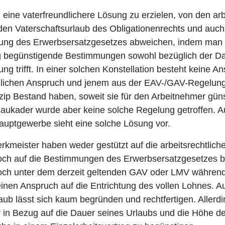
eine vaterfreundlichere Lösung zu erzielen, von den arb
n Vaterschaftsurlaub des Obligationenrechts und auch 
ung des Erwerbsersatzgesetzes abweichen, indem man i
g begünstigende Bestimmungen sowohl bezüglich der Da
g trifft. In einer solchen Konstellation besteht keine 
lichen Anspruch und jenem aus der EAV-/GAV-Regelung,
ip Bestand haben, soweit sie für den Arbeitnehmer günst
aukader wurde aber keine solche Regelung getroffen. A
uptgewerbe sieht eine solche Lösung vor.
rkmeister haben weder gestützt auf die arbeitsrechtli
och auf die Bestimmungen des Erwerbsersatzgesetzes b
och unter dem derzeit geltenden GAV oder LMV währen
einen Anspruch auf die Entrichtung des vollen Lohnes. A
ub lässt sich kaum begründen und rechtfertigen. Allerdi
r in Bezug auf die Dauer seines Urlaubs und die Höhe d