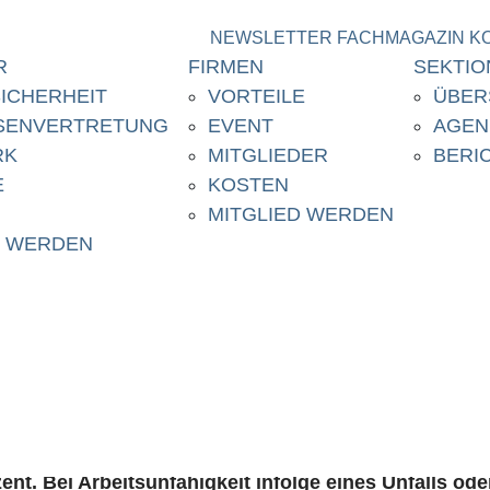
NEWSLETTER
FACHMAGAZIN
K
R
FIRMEN
SEKTIO
ICHERHEIT
VORTEILE
ÜBER
SENVERTRETUNG
EVENT
AGEN
RK
MITGLIEDER
BERI
E
KOSTEN
MITGLIED WERDEN
aftsentschädigung: In 
D WERDEN
esteht der Anspruch?
 während des Vaterschaftsurlaubs ein Lohn entricht
nt. Bei Arbeitsunfähigkeit infolge eines Unfalls ode