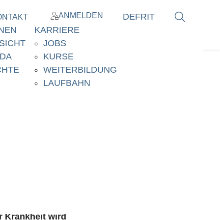
ANMELDEN
DE
FR
IT
ONTAKT
NEN
KARRIERE
SICHT
JOBS
DA
KURSE
CHTE
WEITERBILDUNG
LAUFBAHN
welchem
et, jedoch nur im
r Krankheit wird