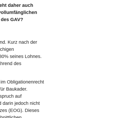
teht daher auch
vollumfänglichen
ne des GAV?
ind. Kurz nach der
öchigen
r 80% seines Lohnes.
während des
 im Obligationenrecht
für Baukader.
spruch auf
 darin jedoch nicht
tzes (EOG). Dieses
hnittlichen