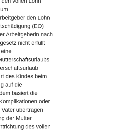
 den vollen Lohn
zum
rbeitgeber den Lohn
ntschädigung (EO)
der Arbeitgeberin nach
setz nicht erfüllt
 eine
utterschaftsurlaubs
erschaftsurlaub
urt des Kindes beim
g auf die
dem basiert die
 Komplikationen oder
 Vater übertragen
ng der Mutter
trichtung des vollen