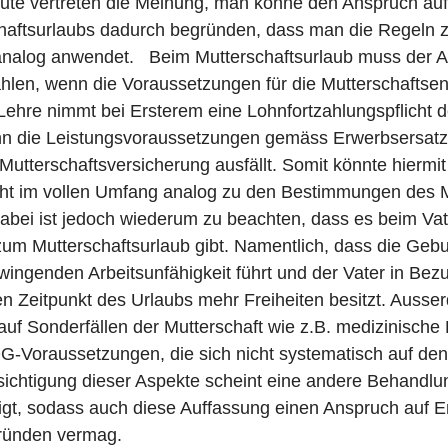
ute vertreten die Meinung, man könne den Anspruch auf
haftsurlaubs dadurch begründen, dass man die Regeln 
 analog anwendet. Beim Mutterschaftsurlaub muss der A
hlen, wenn die Voraussetzungen für die Mutterschaftse
ie Lehre nimmt bei Ersterem eine Lohnfortzahlungspflicht 
 die Leistungsvoraussetzungen gemäss Erwerbsersatzge
Mutterschaftsversicherung ausfällt. Somit könnte hiermit
cht im vollen Umfang analog zu den Bestimmungen des M
Dabei ist jedoch wiederum zu beachten, dass es beim Vat
zum Mutterschaftsurlaub gibt. Namentlich, dass die Geb
zwingenden Arbeitsunfähigkeit führt und der Vater in Bezu
n Zeitpunkt des Urlaubs mehr Freiheiten besitzt. Ausser
f Sonderfällen der Mutterschaft wie z.B. medizinische
OG-Voraussetzungen, die sich nicht systematisch auf den
sichtigung dieser Aspekte scheint eine andere Behandlu
igt, sodass auch diese Auffassung einen Anspruch auf En
ründen vermag.