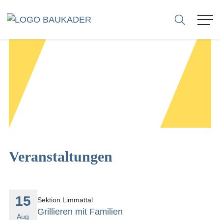
VERBAND
MITGLIEDER
FIRMEN
SEKTIONEN
Veranstaltungen
KARRIERE
15
Sektion Limmattal
BERATUNG
Grillieren mit Familien
Aug