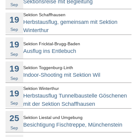
Sektionsreise mit Begleitung
Sep
Sektion Schaffhausen
19
Herbstausflug, gemeinsam mit Sektion
Sep
Winterthur
19
Sektion Fricktal-Brugg-Baden
Ausflug ins Entlebuch
Sep
19
Sektion Toggenburg-Linth
Indoor-Shooting mit Sektion Wil
Sep
Sektion Winterthur
19
Herbstausflug Tunnelbaustelle Göschenen
Sep
mit der Sektion Schaffhausen
25
Sektion Liestal und Umgebung
Besichtigung Fischtreppe, Münchenstein
Sep