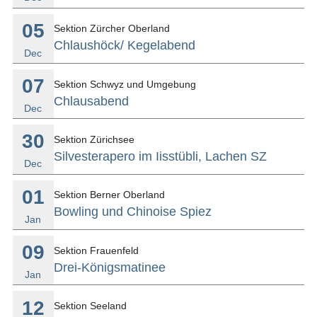
05
Sektion Zürcher Oberland
Chlaushöck/ Kegelabend
Dec
07
Sektion Schwyz und Umgebung
Chlausabend
Dec
30
Sektion Zürichsee
Silvesterapero im Iisstübli, Lachen SZ
Dec
01
Sektion Berner Oberland
Bowling und Chinoise Spiez
Jan
09
Sektion Frauenfeld
Drei-Königsmatinee
Jan
12
Sektion Seeland