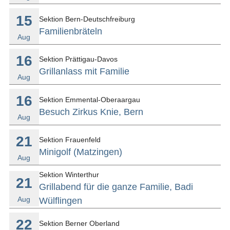
SHOP
15
Sektion Bern-Deutschfreiburg
Familienbräteln
Aug
NEWSLETTER
16
Sektion Prättigau-Davos
Grillanlass mit Familie
FACHMAGAZIN
Aug
KONTAKT
16
Sektion Emmental-Oberaargau
Besuch Zirkus Knie, Bern
Aug
ANMELDEN
21
Sektion Frauenfeld
Minigolf (Matzingen)
Aug
DE
FR
IT
Sektion Winterthur
21
Grillabend für die ganze Familie, Badi
Aug
Wülflingen
22
Sektion Berner Oberland