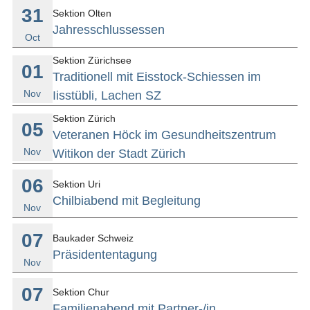
31
Sektion Olten
Jahresschlussessen
Oct
Sektion Zürichsee
01
Traditionell mit Eisstock-Schiessen im
Nov
Iisstübli, Lachen SZ
Sektion Zürich
05
Veteranen Höck im Gesundheitszentrum
Nov
Witikon der Stadt Zürich
06
Sektion Uri
Chilbiabend mit Begleitung
Nov
07
Baukader Schweiz
Präsidententagung
Nov
07
Sektion Chur
Familienabend mit Partner-/in