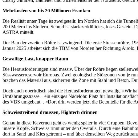
Charly Simmen, Bauleiter und Sicherheitschef der Nordseite. Gleich 
Mehrkosten von bis 20 Millionen Franken
Die Realität unter Tage ist zweigeteilt: Im Norden hat sich die Tun
200 Metern ins Stottern. Schuld ist stark zerklüftetes, loses Gestein
ASTRA mitteilt.
Der Bau der zweiten Röhre ist zwingend. Die erste Strassenröhre, 1980
Januar 2025 arbeitet sich die TBM von Norden her Richtung Airolo. D
Gewaltige Last, knapper Raum
Die Herausforderungen sind massiv. Über der Röhre liegen stellenwe
Süsswasserreservoir Europas. Zwei geologische Störzonen von je run
brachen das Material aus, sicherten die Zone mit Stahl und Beton. D
Doch auch oberirdisch sind die Herausforderungen gewaltig. «Wir hab
Umfahrungsstrasse – ein einziges Nadelöhr. Platz für Installationsf
des VBS umgebaut. . «Dort drin werden jetzt die Betonteile für die A
Schweisstreibend draussen, Hightech drinnen
Genau in diese Kavernen geht es wenig später in vier Gruppen. Bevo
unsere Köpfe, Schweiss rinnt unter den Overalls. Durch eine Bahnhofs
dort in Sand und Kies getrennt – und über denselben Weg zurücktransp