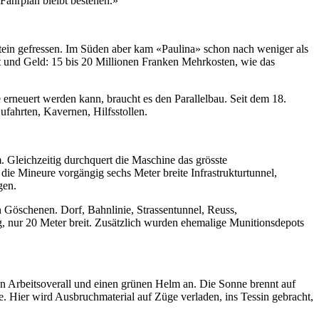
Fahrplan bleibt bestehen.»
stein gefressen. Im Süden aber kam «Paulina» schon nach weniger als
Zeit und Geld: 15 bis 20 Millionen Franken Mehrkosten, wie das
e erneuert werden kann, braucht es den Parallelbau. Seit dem 18.
fahrten, Kavernen, Hilfsstollen.
 Gleichzeitig durchquert die Maschine das grösste
e Mineure vorgängig sechs Meter breite Infrastrukturtunnel,
gen.
 Göschenen. Dorf, Bahnlinie, Strassentunnel, Reuss,
g, nur 20 Meter breit. Zusätzlich wurden ehemalige Munitionsdepots
en Arbeitsoverall und einen grünen Helm an. Die Sonne brennt auf
e. Hier wird Ausbruchmaterial auf Züge verladen, ins Tessin gebracht,