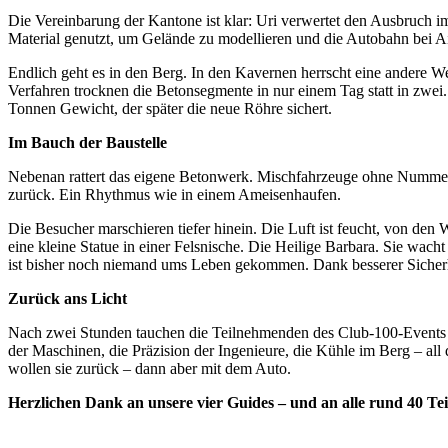
Die Vereinbarung der Kantone ist klar: Uri verwertet den Ausbruch i
Material genutzt, um Gelände zu modellieren und die Autobahn bei Ai
Endlich geht es in den Berg. In den Kavernen herrscht eine andere W
Verfahren trocknen die Betonsegmente in nur einem Tag statt in zwei
Tonnen Gewicht, der später die neue Röhre sichert.
Im Bauch der Baustelle
Nebenan rattert das eigene Betonwerk. Mischfahrzeuge ohne Nummerns
zurück. Ein Rhythmus wie in einem Ameisenhaufen.
Die Besucher marschieren tiefer hinein. Die Luft ist feucht, von den
eine kleine Statue in einer Felsnische. Die Heilige Barbara. Sie wach
ist bisher noch niemand ums Leben gekommen. Dank besserer Sicherhe
Zurück ans Licht
Nach zwei Stunden tauchen die Teilnehmenden des Club-100-Events v
der Maschinen, die Präzision der Ingenieure, die Kühle im Berg – all
wollen sie zurück – dann aber mit dem Auto.
Herzlichen Dank an unsere vier Guides – und an alle rund 40 Te