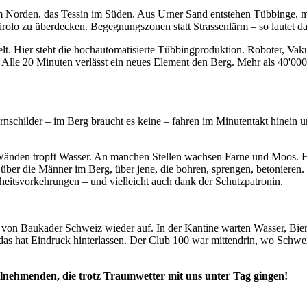
m Norden, das Tessin im Süden. Aus Urner Sand entstehen Tübbinge, mi
rolo zu überdecken. Begegnungszonen statt Strassenlärm – so lautet da
elt. Hier steht die hochautomatisierte Tübbingproduktion. Roboter, Va
. Alle 20 Minuten verlässt ein neues Element den Berg. Mehr als 40'0
childer – im Berg braucht es keine – fahren im Minutentakt hinein un
 Wänden tropft Wasser. An manchen Stellen wachsen Farne und Moos. Hier
t über die Männer im Berg, über jene, die bohren, sprengen, betonieren
itsvorkehrungen – und vielleicht auch dank der Schutzpatronin.
on Baukader Schweiz wieder auf. In der Kantine warten Wasser, Bier
 das hat Eindruck hinterlassen. Der Club 100 war mittendrin, wo Schwe
ilnehmenden, die trotz Traumwetter mit uns unter Tag gingen!