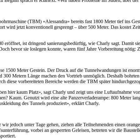
zu Beginn sprach er Klartext: «Wir haben Probleme im Süden, aber der 
nelbohrmaschine (TBM) «Alessandra» bereits fast 1800 Meter tief ins Ge
. Dort wird jetzt konventionell gesprengt – über 500 Meter. Das kostet 
 eröffnet, ist dringend sanierungsbedürftig, wie Charly sagt. Damit si
och bevor sie loslegen konnte, waren fünf Jahre Vorbereitung nötig: Zu
ise 1500 Meter Gestein. Der Druck auf die Tunnelwandungen ist enorm.
d 300 Metern Länge machen den Vortrieb unmöglich. Deshalb bohrten di
urch diese vorbereiteten Bereiche werden die TBM später hindurchgezo
en hier kaum Platz», sagt Charly und zeigt uns eine Luftaufnahme von
lächen? Kaum. Genutzt wird eine alte Panzerverladerampe: 800 Meter lan
uskleidung des Tunnels produziert», erklärt Charly.
r wir jedoch unter Tage gehen, ziehen alle Teilnehmenden einen orang
unterführung, vorbei an gesperrten Geleisen, betreten wir die Baustell
ortiert.