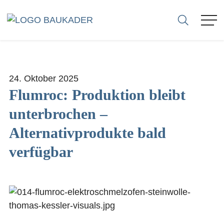
VERBAND
24. Oktober 2025
MITGLIEDER
Flumroc: Produktion bleibt
unterbrochen –
FIRMEN
Alternativprodukte bald
SEKTIONEN
verfügbar
KARRIERE
BERATUNG