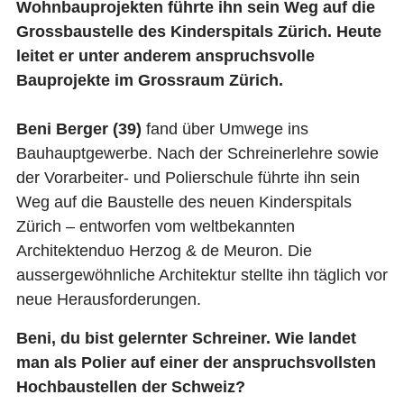
Wohnbauprojekten führte ihn sein Weg auf die
SHOP
Grossbaustelle des Kinderspitals Zürich. Heute
leitet er unter anderem anspruchsvolle
Bauprojekte im Grossraum Zürich.
NEWSLETTER
FACHMAGAZIN
Beni Berger (39)
fand über Umwege ins
Bauhauptgewerbe. Nach der Schreinerlehre sowie
KONTAKT
der Vorarbeiter- und Polierschule führte ihn sein
Weg auf die Baustelle des neuen Kinderspitals
ANMELDEN
Zürich – entworfen vom weltbekannten
Architektenduo Herzog & de Meuron. Die
aussergewöhnliche Architektur stellte ihn täglich vor
DE
FR
IT
neue Herausforderungen.
Beni, du bist gelernter Schreiner. Wie landet
man als Polier auf einer der anspruchsvollsten
Hochbaustellen der Schweiz?