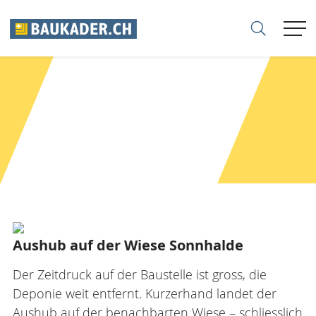
VERBAND
▼
MITGLIEDER
▼
FIRMEN
▼
SEKTIONEN
▼
KARRIERE
▼
BERATUNG
▼
SHOP
NEWSLETTER
Aushub auf der Wiese Sonnhalde
FACHMAGAZIN
Der Zeitdruck auf der Baustelle ist gross, die
KONTAKT
Deponie weit entfernt. Kurzerhand landet der
Aushub auf der benachbarten Wiese – schliesslich